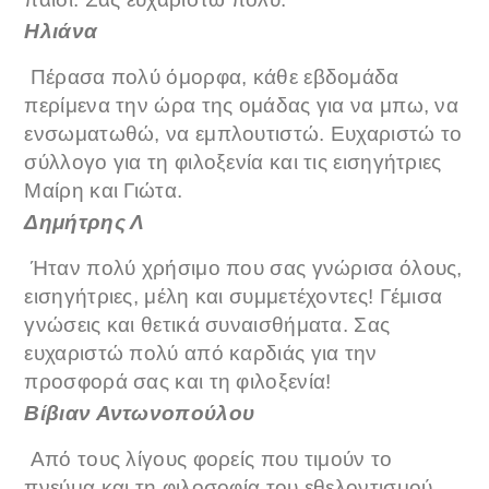
Ηλιάνα
Πέρασα πολύ όμορφα, κάθε εβδομάδα
περίμενα την ώρα της ομάδας για να μπω, να
ενσωματωθώ, να εμπλουτιστώ. Ευχαριστώ το
σύλλογο για τη φιλοξενία και τις εισηγήτριες
Μαίρη και Γιώτα.
Δημήτρης Λ
Ήταν πολύ χρήσιμο που σας γνώρισα όλους,
εισηγήτριες, μέλη και συμμετέχοντες! Γέμισα
γνώσεις και θετικά συναισθήματα. Σας
ευχαριστώ πολύ από καρδιάς για την
προσφορά σας και τη φιλοξενία!
Βίβιαν Αντωνοπούλου
Από τους λίγους φορείς που τιμούν το
πνεύμα και τη φιλοσοφία του εθελοντισμού.