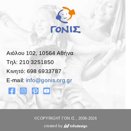
Αιόλου 102, 10564 Αθήνα
Τηλ: 210 3251850
Κινητό: 698 6933787
E-mail:
info@gonis.org.gr
©COPYRIGHT ΓΟΝ.ΙΣ., 2006-2026
created by