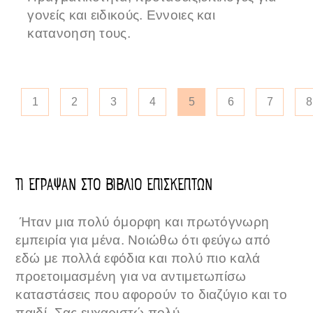
γονείς και ειδικούς. Εννοιες και
κατανοηση τους.
1
2
3
4
5
6
7
8
ΤΙ ΕΓΡΑΨΑΝ ΣΤΟ ΒΙΒΛΙΟ ΕΠΙΣΚΕΠΤΩΝ
Ήταν μια πολύ όμορφη και πρωτόγνωρη
εμπειρία για μένα. Νοιώθω ότι φεύγω από
εδώ με πολλά εφόδια και πολύ πιο καλά
προετοιμασμένη για να αντιμετωπίσω
καταστάσεις που αφορούν το διαζύγιο και το
παιδί. Σας ευχαριστώ πολύ.