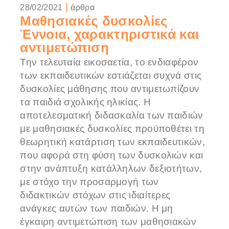
|
28/02/2021
άρθρα
Μαθησιακές δυσκολίες
Έννοια, χαρακτηριστικά και
αντιμετώπιση
Την τελευταία εικοσαετία, το ενδιαφέρον
των εκπαιδευτικών εστιάζεται συχνά στις
δυσκολίες μάθησης που αντιμετωπίζουν
τα παιδιά σχολικής ηλικίας. Η
αποτελεσματική διδασκαλία των παιδιών
με μαθησιακές δυσκολίες προϋποθέτει τη
θεωρητική κατάρτιση των εκπαιδευτικών,
που αφορά στη φύση των δυσκολιών και
στην ανάπτυξη κατάλληλων δεξιοτήτων,
με στόχο την προσαρμογή των
διδακτικών στόχων στις ιδιαίτερες
ανάγκες αυτών των παιδιών. Η μη
έγκαιρη αντιμετώπιση των μαθησιακών