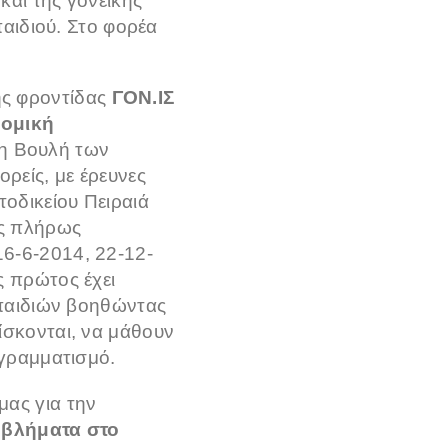
και της γονεϊκής
παιδιού. Στο φορέα
ής φροντίδας
ΓΟΝ.ΙΣ
νομική
τη Βουλή των
ρείς, με έρευνες
οδικείου Πειραιά
ης πλήρως
6-6-2014, 22-12-
ς πρώτος έχει
 παιδιών βοηθώντας
ίσκονται, να μάθουν
ογραμματισμό.
μας για την
βλήματα στο