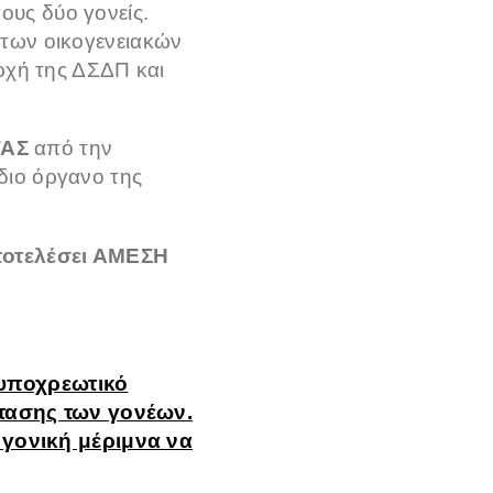
ους δύο γονείς.
 των οικογενειακών
αρχή της ΔΣΔΠ και
ΤΑΣ
από την
διο όργανο της
ποτελέσει ΑΜΕΣΗ
 υποχρεωτικό
στασης των γονέων.
η γονική μέριμνα να