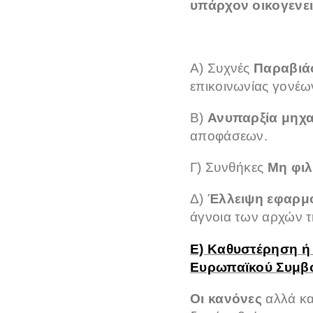
υπάρχον οικογενει
Α) Συχνές
Παραβιά
επικοινωνίας γονέω
Β)
Ανυπαρξία μηχ
αποφάσεων.
Γ) Συνθήκες
Μη φιλ
Δ)
Έλλειψη εφαρμ
άγνοια των αρχών 
Ε) Καθυστέρηση ή
Ευρωπαϊκού Συμβο
Οι κανόνες
αλλά
κ