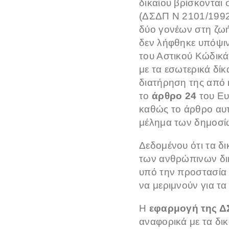
δικαίου βρίσκονται
(ΔΣΔΠ Ν 2101/1992)
δύο γονέων στη ζωή
δεν λήφθηκε υπόψιν
του Αστικού Κώδικά
με τα εσωτερικά δί
διατήρηση της από κ
το
άρθρο 24
του Ευ
καθώς το άρθρο αυτ
μέλημα των δημοσίω
Δεδομένου ότι τα δι
των ανθρώπινων δικ
υπό την προστασία τ
να μεριμνούν για τ
Η
εφαρμογή της 
αναφορικά με τα δι