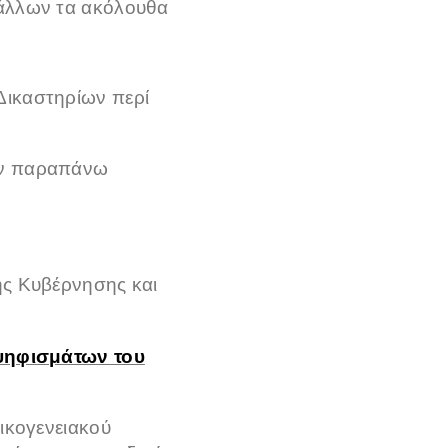
άλλων τα ακόλουθα
Δικαστηρίων περί
ων παραπάνω
κής Κυβέρνησης και
ψηφισμάτων του
ικογενειακού