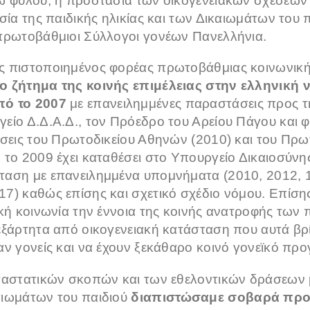
ω φύλου, η προστασία των οικογενειακών σχέσεων 
σία της παιδικής ηλικίας και των Δικαιωμάτων του 
πρωτοβάθμιοι Σύλλογοι γονέων Πανελλήνια.
ς πιστοποιημένος φορέας πρωτοβάθμιας κοινωνικ
ο ζήτημα της κοινής επιμέλειας στην ελληνική 
πό το 2007
με επανειλημμένες παραστάσεις προς 
είο Δ.Δ.Α.Δ., τον Πρόεδρο του Αρείου Πάγου και φο
άσεις του Πρωτοδικείου Αθηνών (2010) και του Πρωτ
 το 2009 έχει καταθέσει στο Υπουργείο Δικαιοσύν
αση με επανειλημμένα υπομνήματα (2010, 2012, 1
7) καθώς επίσης και σχετικό σχέδιο νόμου. Επίση
ική κοινωνία την έννοια της κοινής ανατροφής των
εξάρτητα από οικογενειακή κατάσταση που αυτά βρ
αν γονείς και να έχουν ξεκάθαρο κοινό γονεϊκό πρ
ταστατικών σκοπών και των εθελοντικών δράσεων 
αιωμάτων του παιδιού
διαπιστώσαμε
σοβαρά προ