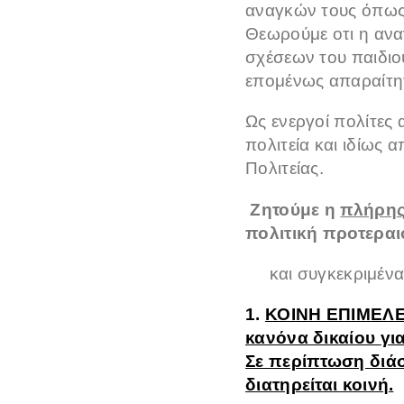
αναγκών τους όπως 
Θεωρούμε οτι η ανα
σχέσεων του παιδιού
επομένως απαραίτητ
Ως ενεργοί πολίτες
πολιτεία και ιδίως
Πολιτείας.
Ζ
ητούμε η
πλήρη
πολιτική προτερα
και συγκεκριμένα α
1.
ΚΟΙΝΗ ΕΠΙΜΕΛ
κανόνα δικαίου
γι
Σε περίπτωση
διά
διατηρείται κοινή.