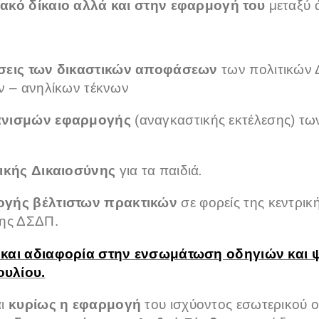
ακό δίκαιο αλλά και στην εφαρμογή του
μεταξύ 
σεις των δικαστικών αποφάσεων
των πολιτικών 
ν – ανηλίκων τέκνων
ανισμών εφαρμογής
(αναγκαστικής εκτέλεσης) τ
ική
ς
Δικαιοσύνη
ς
για τα παιδιά
.
ογής βέλτιστων πρακτικών
σε φορείς της κεντρι
της ΔΣΔΠ.
 και αδιαφορία στην ενσωμάτωση οδηγιών και 
υλίου.
αι
κ
υρίως
η εφαρμογή
του ισχύοντος εσωτερικού ο