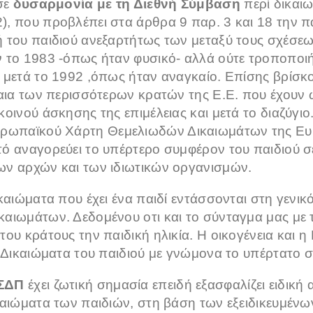
 σε
δυσαρμονία με τη Διεθνή Σύμβαση
περί δικαι
, που προβλέπει στα άρθρα 9 παρ. 3 και 18 την π
 του παιδιού ανεξαρτήτως των μεταξύ τους σχέσ
 το 1983 -όπως ήταν φυσικό- αλλά ούτε τροποποιή
 μετά το 1992 ,όπως ήταν αναγκαίο. Επίσης βρίσκ
καια των περισσότερων κρατών της Ε.Ε. που έχουν
οινού άσκησης της επιμέλειας και μετά το διαζύγιο
ρωπαϊκού Χάρτη Θεμελιωδών Δικαιωμάτων της Ε
ό αναγορεύει το υπέρτερο συμφέρον του παιδιού 
ν αρχών και των ιδιωτικών οργανισμών.
καιώματα που έχει ένα παιδί εντάσσονται στη γενικ
αιωμάτων. Δεδομένου οτι και το σύνταγμα μας με
ου κράτους την παιδική ηλικία. Η οικογένεια και η 
α Δικαιώματα του παιδιού με γνώμονα το υπέρτατο 
ΔΣΔΠ
έχει ζωτική σημασία επειδή εξασφαλίζει ειδικ
καιώματα των παιδιών, στη βάση των εξειδικευμένω