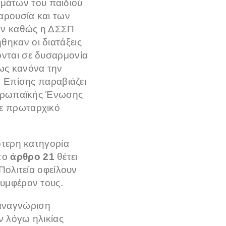
ωμάτων του παιδιού
αρουσία και των
εων καθώς η ΔΣΣΠ
θηκαν οι διατάξεις
ονται σε δυσαρμονία
 ως κανόνα την
. Επίσης παραβιάζει
υρωπαϊκής Ένωσης
σε πρωταρχικό
ότερη κατηγορία
 το
άρθρο 21
θέτει
Πολιτεία οφείλουν
συμφέρον τους.
ή αναγνώριση
ν λόγω ηλικίας