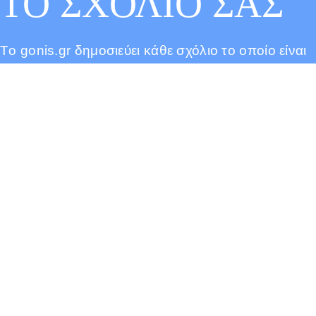
ΤΟ ΣΧΟΛΙΟ ΣΑΣ
Tο gonis.gr δημοσιεύει κάθε σχόλιο το οποίο είναι
σχετικό με το θέμα στο οποίο αναφέρεται το
άρθρο. Ο καθένας έχει το δικαίωμα να εκφράζει
ελεύθερα τις απόψεις του. Ωστόσο, αυτό δεν
σημαίνει ότι υιοθετούμε τις απόψεις αυτές και
διατηρούμε το δικαίωμα να μην δημοσιεύουμε
συκοφαντικά ή υβριστικά σχόλια όπου τα
εντοπίζουμε. Σε κάθε περίπτωση ο καθένας φέρει
την ευθύνη των όσων γράφει και το gonis.gr
ουδεμία νομική ή άλλα ευθύνη φέρει.
Όνομα ή ψευδώνυμο
*