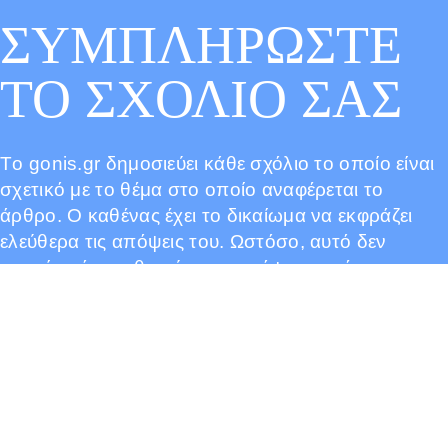
ΣΥΜΠΛΗΡΩΣΤΕ
ΤΟ ΣΧΟΛΙΟ ΣΑΣ
Tο gonis.gr δημοσιεύει κάθε σχόλιο το οποίο είναι
σχετικό με το θέμα στο οποίο αναφέρεται το
άρθρο. Ο καθένας έχει το δικαίωμα να εκφράζει
ελεύθερα τις απόψεις του. Ωστόσο, αυτό δεν
σημαίνει ότι υιοθετούμε τις απόψεις αυτές και
διατηρούμε το δικαίωμα να μην δημοσιεύουμε
συκοφαντικά ή υβριστικά σχόλια όπου τα
εντοπίζουμε. Σε κάθε περίπτωση ο καθένας φέρει
την ευθύνη των όσων γράφει και το gonis.gr
ουδεμία νομική ή άλλα ευθύνη φέρει.