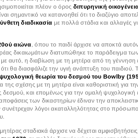
ησιμοποιείται πλέον ο όρος
διπυρηνική οικογένει
ναι σημαντικό να κατανοηθεί ότι το διαζύγιο αποτελ
ύνθετη διαδικασία
με πολλά στάδια και αλλαγές γι
20ού αιώνα
, όπου το παιδί άρχισε να αποκτά αυτ
 φορέας δικαιωμάτων διατυπώθηκε το παράδειγμα τω
ε αυτό, η διαβίωση με τη μητέρα από τη γέννηση έ
 ότι θα διασφάλιζε την υγιή ανάπτυξη του παιδιού.
ψυχολογική θεωρία του δεσμού του Bowlby (195
 της σχέσης με τη μητέρα είναι καθοριστική για τ
ς δεσμού, και επομένως για την ομαλή ψυχολογική ε
αποφάσεις των δικαστηρίων έδιναν την αποκλειστικ
αν συνέτρεχαν λόγοι ακαταλληλότητας στο πρόσωπο τ
υ.
τέρας σταδιακά άρχισε να δέχεται αμφισβητήσεις κ