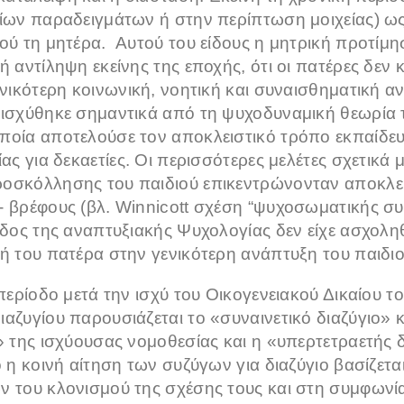
αίων παραδειγμάτων ή στην περίπτωση μοιχείας) ω
ιού τη μητέρα. Αυτού του είδους η μητρική προτίμ
ή αντίληψη εκείνης της εποχής, ότι οι πατέρες δεν κ
ενικότερη κοινωνική, νοητική και συναισθηματική α
νισχύθηκε σημαντικά από τη ψυχοδυναμική θεωρία 
ποία αποτελούσε τον αποκλειστικό τρόπο εκπαίδε
ας για δεκαετίες. Οι περισσότερες μελέτες σχετικά μ
οσκόλλησης του παιδιού επικεντρώνονταν αποκλει
- βρέφους (βλ. Winnicott σχέση “ψυχοσωματικής συ
άδος της αναπτυξιακής Ψυχολογίας δεν είχε ασχοληθ
οή του πατέρα στην γενικότερη ανάπτυξη του παιδιο
ρίοδο μετά την ισχύ του Οικογενειακού Δικαίου τ
αζυγίου παρουσιάζεται το «συναινετικό διαζύγιο» 
ι» της ισχύουσας νομοθεσίας και η «υπερτετραετής 
ο η κοινή αίτηση των συζύγων για διαζύγιο βασίζετ
ν του κλονισμού της σχέσης τους και στη συμφωνία