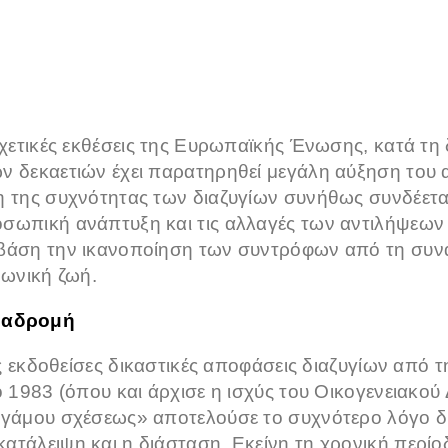
τικές εκθέσεις της Ευρωπαϊκής Ένωσης, κατά τη 
ν δεκαετιών έχει παρατηρηθεί μεγάλη αύξηση του 
η της συχνότητας των διαζυγίων συνήθως συνδέεται
σωπική ανάπτυξη και τις αλλαγές των αντιλήψεων γ
βάση την ικανοποίηση των συντρόφων από τη συνα
νωνική ζωή.
αδρομή
 εκδοθείσες δικαστικές αποφάσεις διαζυγίων από τ
ο 1983 (όπου και άρχισε η ισχύς του Οικογενειακού 
γγάμου σχέσεως» αποτελούσε το συχνότερο λόγο δι
τάλειψη και η διάσταση. Εκείνη τη χρονική περίοδ