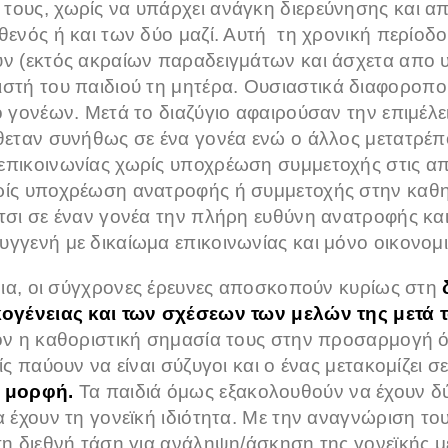
τους, χωρίς να υπάρχει ανάγκη διερεύνησης και απ
θενός ή και των δύο μαζί. Αυτή τη χρονική περίοδο,
υν (εκτός ακραίων παραδειγμάτων και άσχετα απο υ
ιστή του παιδιού τη μητέρα.
Ουσιαστικά διαφοροποι
ο γονέων. Μετά το διαζύγιο αφαιρούσαν την επιμέλε
έθεταν συνήθως σε ένα γονέα ενώ ο άλλος μετατρέ
επικοινωνίας χωρίς υποχρέωση συμμετοχής στις απ
ρίς υποχρέωση ανατροφής ή συμμετοχής στην καθη
έτσι σε έναν γονέα την πλήρη ευθύνη ανατροφής κα
υγγενή με δικαίωμα επικοινωνίας και μόνο οικονομ
ια, οι σύγχρονες έρευνες αποσκοπούν κυρίως στη
κογένειας και των σχέσεων των μελών της μετά τ
έον η καθοριστική σημασία τους στην προσαρμογή 
νείς παύουν να είναι σύζυγοι και ο ένας μετακομί
ι μορφή.
Τα παιδιά όμως εξακολουθούν να έχουν δύο
α έχουν τη γονεϊκή ιδιότητα. Με την αναγνώριση τ
 τη διεθνή τάση για ανάληψη/άσκηση της γονεϊκής μ