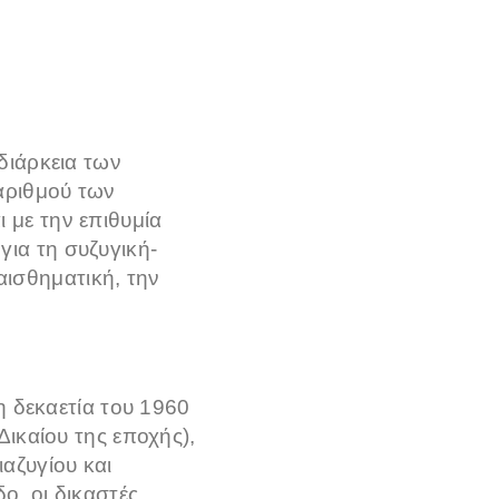
διάρκεια των
αριθμού των
 με την επιθυμία
ια τη συζυγική-
ισθηματική, την
η δεκαετία του 1960
Δικαίου της εποχής),
αζυγίου και
ο, οι δικαστές