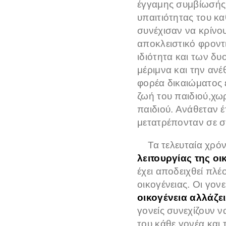
έγγαμης συμβίωσής 
υπαιτιότητας του κα
συνέχισαν να κρίνο
αποκλειστικό φροντ
ιδιότητα και των δυ
μέριμνα και την αν
φορέα δικαιώματος 
ζωή του παιδιού,χω
παιδιού. Ανάθεταν 
μετατρέπονταν σε σ
Τα τελευταία χρόν
λειτουργίας της οι
έχει αποδειχθεί πλ
οικογένειας. Οι γο
οικογένεια αλλάζε
γονείς συνεχίζουν ν
του κάθε γονέα και