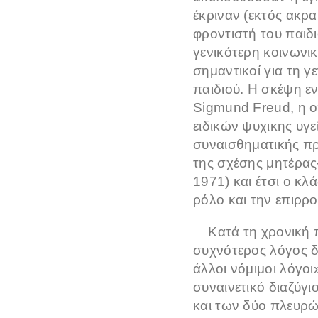
έκριναν (εκτός ακρ
φροντιστή του παιδ
γενικότερη κοινωνικ
σημαντικοί για τη γ
παιδιού. Η σκέψη ε
Sigmund Freud, η ο
ειδικών ψυχικης υγεί
συναισθηματικής πρ
της σχέσης μητέρας
1971) και έτσι ο κλ
ρόλο και την επιρρ
Κατά τη χρονική πε
συχνότερος λόγος δι
άλλοι νόμιμοι λόγο
συναινετικό διαζύγι
και των δύο πλευρώ