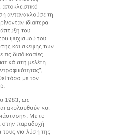
ς αποκλειστικό
ηση αντανακλούσε τη
ρίνονταν ιδιαίτερα
νάπτυξη του
του ψυχισμού του
υσης και σκέψης των
ε τις διαδικασίες
στικά στη μελέτη
ντροφικότητας”,
εί τόσο με τον
ύ.
ου 1983, ως
και ακολουθούν «οι
διάσταση». Με το
αι στην παραδοχή
 τους για λύση της