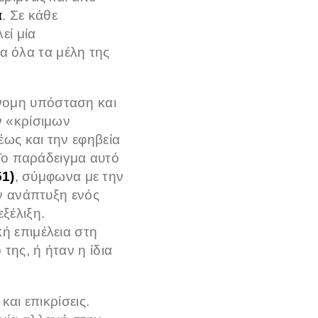
α
. Σε κάθε
εί μία
α όλα τα μέλη της
όνομη υπόσταση και
ν «κρίσιμων
ως και την εφηβεία
 Το παράδειγμα αυτό
1)
, σύμφωνα με την
ην ανάπτυξη ενός
ξέλιξη.
ή επιμέλεια στη
ης, ή ήταν η ίδια
αι επικρίσεις.