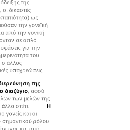
όδειξης της
 οι δικαστές
παιτιότητα) ως
ούσαν την γονεϊκή
ια από την γονική
πονταν σε απλό
οφάσεις για την
μερινότητα του
ι ο άλλος
ικές υποχρεώσεις.
διερεύνηση της
ο διαζύγιο
, αφού
όλων των μελών της
ζει σε άλλο σπίτι.
Η
 γονείς και οι
ου σημαντικού ρόλου
έριμνας και από