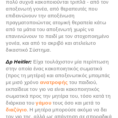
πολύ συχνά κακοποιούνται τριπλά - από τον
αποξενωτή γονέα, από θεραπευτές που
επιδεινώνουν την αποξένωση
πραγματοποιώντας ατομική θεραπεία κάτω
από τα μάτια του αποξενωτή χωρίς να
επανενώνουν το παιδί με τον στοχοποιημένο
γονέα, και από το ακριβό και ατελείωτο
δικαστικό Σύστημα.
Δρ Heitler:
Είχα τουλάχιστον μία περίπτωση
στην οποία ένας κακοποιητικός σωματικά
(προς τη μητέρα) και αποξενωτικός μπαμπάς
με μισό χρόνο
ανατροφής
του παιδιού,
εκπαίδευε τον γιο να είναι κακοποιητικός
σωματικά προς την μητέρα του, τόσο κατά τη
διάρκεια του
γάμου
τους όσο και μετά το
διαζύγιο
. Η μητέρα μπορούσε ακόμα να δει
τον γιο της, αλλά ως απάντηση σε σποραδικά