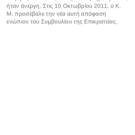
ήταν άνεργη. Στις 10 Οκτωβρίου 2011, ο Κ.
Μ. προσέβαλε την νέα αυτή απόφαση
ενώπιον του Συμβουλίου της Επικρατείας.
Το Συμβούλιο της Επικρατείας ( όπως γράφει
το taxheaven.gr) επισημαίνει ότι όσον αφορά
θέματα τα οποία δεν ρυθμίζονται ειδικώς για
τους δικαστικούς λειτουργούς, εφαρμοστέες
είναι συμπληρωματικώς, κατά παραπομπή, οι
διατάξεις του Υπαλληλικού Κώδικα, και εν
προκειμένω, το άρθρο 53 παρ. 3, τρίτο
εδάφιο. Αιτήθηκε προδικαστική απόφαση από
το Δικαστήριο της Ευρωπαϊκής Ένωσης για
το αν η διάταξη αυτή του Υπαλληλικού
Κώδικα είναι σύμφωνη με τις οδηγίες 96/34/
ΕΚ και 2006/54/ΕΚ.