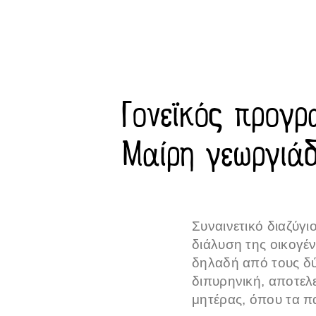
Γονεϊκός προγρ
Μαίρη γεωργιά
Συναινετικό διαζύγι
διάλυση της οικογέν
δηλαδή από τους δύο
διπυρηνική, αποτελε
μητέρας, όπου τα πα