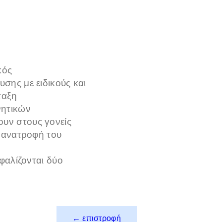
κός
σης με ειδικούς και
ταξη
νητικών
υν στους γονείς
ν ανατροφή του
σφαλίζονται δύο
← επιστροφή